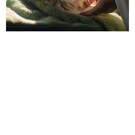
Intervention d’urgence et premiers soins en cas de
coup de chaleur
Face à un
coup de chaleur
, les
signaux d’alerte
sont
majeurs. Une augmentation de la fréquence
respiratoire, une température corporelle dépassant les
40,5° C, une agitation inhabituelle ou un abattement
sont des indicateurs révélateurs. En cas de suspicion,
mesurez la
température corporelle
avec un
thermomètre adapté et agissez sans délai. Le coup de
chaleur exige une
réaction rapide
et un
refroidissement progressif
de l’animal.