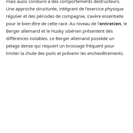
mais aussi conduire à des comportements destructeurs.
Une approche structurée, intégrant de l’exercice physique
régulier et des périodes de compagnie, s’avère essentielle
pour le bien-être de cette race. Au niveau de l’
entretien
, le
Berger allemand et le Husky sibérien présentent des
différences notables. Le Berger allemand possède un
pelage dense qui requiert un brossage fréquent pour
limiter la chute des poils et prévenir les enchevêtrements.
Pendant les périodes de mue, un entretien plus intensif est
nécessaire pour gérer la perte abondante de poils. Leur
taille et leur besoin d’exercice impliquent un espace de vie
suffisamment grand pour leur permettre de se dépenser.
Quant au Husky sibérien, son pelage épais et adapté aux
climats froids demande aussi un brossage régulier,
particulièrement pendant les saisons de mue. Son besoin
d’activité étant élevé, un propriétaire de Husky doit prévoir
des sorties quotidiennes pour épuiser l’énergie débordante
de ce chien. Cet aspect de l’entretien est fondamental pour