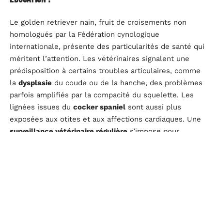
Le golden retriever nain, fruit de croisements non
homologués par la Fédération cynologique
internationale, présente des particularités de santé qui
méritent l’attention. Les vétérinaires signalent une
prédisposition à certains troubles articulaires, comme
la
dysplasie
du coude ou de la hanche, des problèmes
parfois amplifiés par la compacité du squelette. Les
lignées issues du
cocker spaniel
sont aussi plus
exposées aux otites et aux affections cardiaques. Une
surveillance vétérinaire régulière
s’impose pour
garantir leur bien-être.
L’
entretien du pelage
reste similaire à celui du golden
standard : un brossage fréquent pour limiter les
nœuds, des bains ponctuels avec des produits adaptés.
Chez certains sujets miniatures, la peau se révèle plus
fragile, réclamant davantage de vigilance. Quant aux