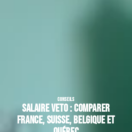
CONSEILS
Salaire veto : comparer
france, suisse, belgique et