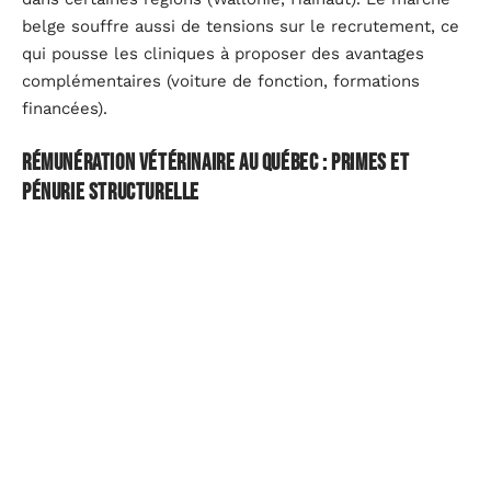
belge souffre aussi de tensions sur le recrutement, ce
qui pousse les cliniques à proposer des avantages
complémentaires (voiture de fonction, formations
financées).
Rémunération vétérinaire au Québec : primes et
pénurie structurelle
Le Québec représente un cas à part. L’Ordre des
médecins vétérinaires du Québec (OMVQ) signale dans
son dernier rapport annuel que la
pénurie de
vétérinaires est devenue structurelle
depuis la
pandémie. La demande en soins pour animaux de
compagnie a explosé, alors que le nombre de diplômés
n’a pas suivi.
Cette tension a des conséquences directes sur la
rémunération. De nombreuses cliniques privées et