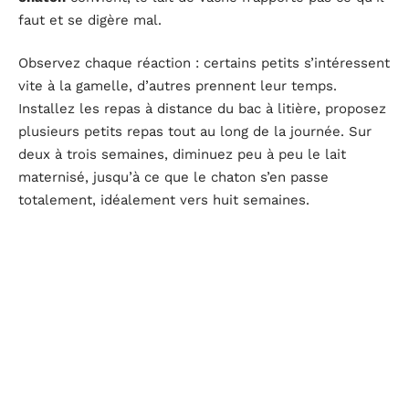
faut et se digère mal.
Observez chaque réaction : certains petits s’intéressent
vite à la gamelle, d’autres prennent leur temps.
Installez les repas à distance du bac à litière, proposez
plusieurs petits repas tout au long de la journée. Sur
deux à trois semaines, diminuez peu à peu le lait
maternisé, jusqu’à ce que le chaton s’en passe
totalement, idéalement vers huit semaines.
Pour réussir cette transition, gardez en tête ces
conseils pratiques :
Misez sur une
alimentation riche en protéines
,
formulée pour la croissance des chatons.
Renouvelez l’
eau
régulièrement : l’hydratation
devient essentielle quand la part de croquettes
augmente.