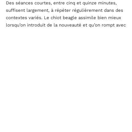
Des séances courtes, entre cinq et quinze minutes,
suffisent largement, à répéter régulièrement dans des
contextes variés. Le chiot beagle assimile bien mieux
lorsqu’on introduit de la nouveauté et qu’on rompt avec
la routine. La clé, c’est la régularité : chaque jour, à des
horaires stables, on reprend les ordres essentiels,
toujours avec patience et clarté.
Voici quelques outils et conseils pour encourager votre
beagle :
Le
clicker
est un allié discret et efficace pour
marquer les bons comportements lors des ordres de
base (assis, couché, rappel, marche en laisse).
La récompense doit être immédiate pour garder la
motivation intacte : un beagle ne fait pas de stock de
patience.
Prudence sur la quantité de friandises : variez avec