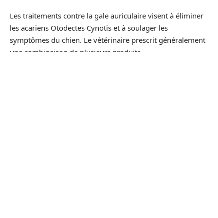
Les traitements contre la gale auriculaire visent à éliminer
les acariens Otodectes Cynotis et à soulager les
symptômes du chien. Le vétérinaire prescrit généralement
une combinaison de plusieurs produits.
Produits couramment utilisés
Lotion nettoyante
: utilisée pour nettoyer le conduit
auditif et éliminer les débris de cérumen accumulés.
Crème acaricide
: appliquée directement dans l’oreille,
elle tue les acariens responsables de l’infection.
Application et suivi
La régularité et la précision de l’application des traitements
sont majeures pour leur efficacité. Suivez les indications du
vétérinaire et respectez la durée du traitement pour éviter
toute récidive. Des visites de contrôle permettent de