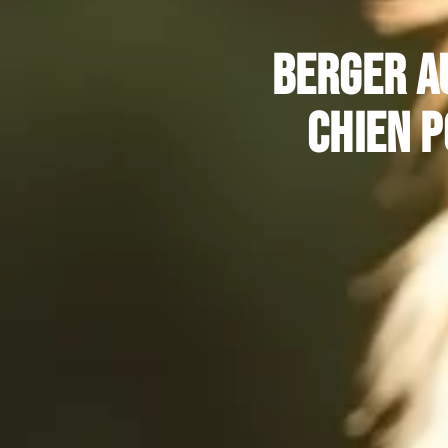
Berger au
chien p