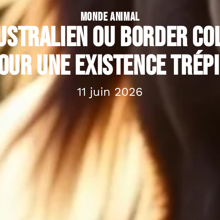
MONDE ANIMAL
stralien ou Border col
our une existence trép
11 juin 2026