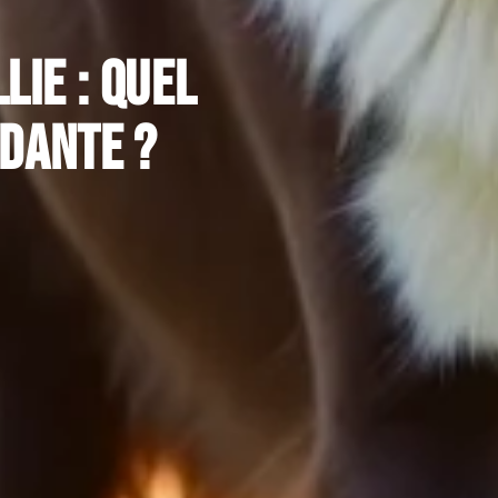
lie : quel
idante ?