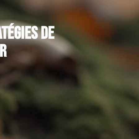
atégies de
ur